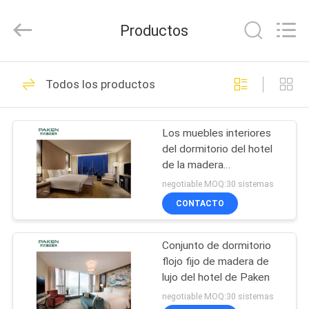
Foshan
Paken
Furniture
Productos
Co.,
Ltd..
All
Rights
HOGAR
Reserved.
32
Todos los productos
muebles modernos
PRODUCTOS
del hotel
Los muebles interiores
del dormitorio del hotel
SOBRE
de la madera
NOSOTROS
contrachapada del grado
negotiable MOQ:30 sistemas
E1 fijan
CONTACTO
107
VIAJE
Sistemas de los
Conjunto de dormitorio
DE
flojo fijo de madera de
LA
muebles del
lujo del hotel de Paken
FÁBRICA
negotiable MOQ:30 sistemas
dormitorio del hotel