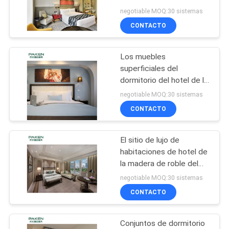
dormitorio
negotiable MOQ:30 sistemas
MAPA
CONTACTO
DEL
27
SITIO
Muebles de la sala
Los muebles
superficiales del
de estar del hotel
PRIVACY
dormitorio del hotel de la
melamina de lujo fijan
negotiable MOQ:30 sistemas
POLICY
CONTACTO
El sitio de lujo de
16
habitaciones de hotel de
Muebles fijos del
la madera de roble del
diseño fija
negotiable MOQ:30 sistemas
hotel
CONTACTO
Conjuntos de dormitorio