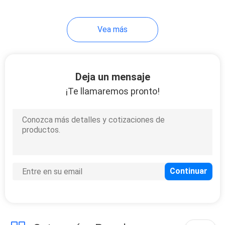
16
Vea más
Muebles modernos
del apartamento
Deja un mensaje
¡Te llamaremos pronto!
102
Muebles del chalet