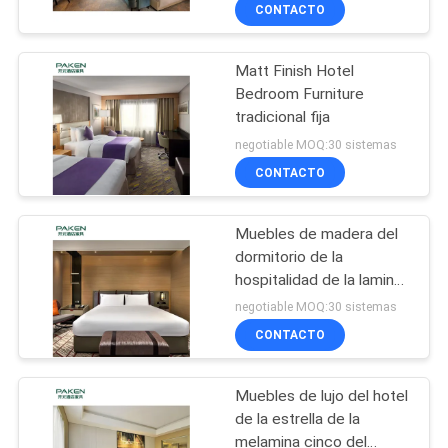
CONTACTO
CONTROL
Matt Finish Hotel
DE
31
Bedroom Furniture
CALIDAD
tradicional fija
Muebles del
negotiable MOQ:30 sistemas
dormitorio del hotel
ÉNTRENOS
CONTACTO
de lujo
EN
Muebles de madera del
CONTACTO
dormitorio de la
CON
hospitalidad de la lamina
12
del hotel
negotiable MOQ:30 sistemas
Muebles del pasillo
CONTACTO
PIDA
UNA
del hotel
Muebles de lujo del hotel
CITA
de la estrella de la
melamina cinco del