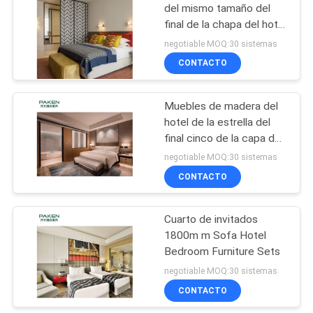
del mismo tamaño del
final de la chapa del hotel
11
0.6m m
negotiable MOQ:30 sistemas
Muebles del
CONTACTO
restaurante del
Muebles de madera del
hotel
hotel de la estrella del
final cinco de la capa de
la laca de la chapa
negotiable MOQ:30 sistemas
CONTACTO
17
Muebles antiguos
Cuarto de invitados
1800m m Sofa Hotel
del hotel
Bedroom Furniture Sets
negotiable MOQ:30 sistemas
CONTACTO