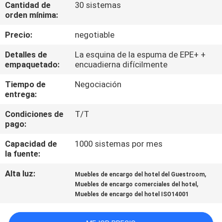
Cantidad de
30 sistemas
orden mínima:
CONTROL
Precio:
negotiable
DE
Detalles de
La esquina de la espuma de EPE+ +
CALIDAD
empaquetado:
encuadierna difícilmente
Tiempo de
Negociación
ÉNTRENOS
entrega:
EN
Condiciones de
T/T
CONTACTO
pago:
CON
Capacidad de
1000 sistemas por mes
la fuente:
PIDA
Alta luz:
,
Muebles de encargo del hotel del Guestroom
,
UNA
Muebles de encargo comerciales del hotel
Muebles de encargo del hotel ISO14001
CITA