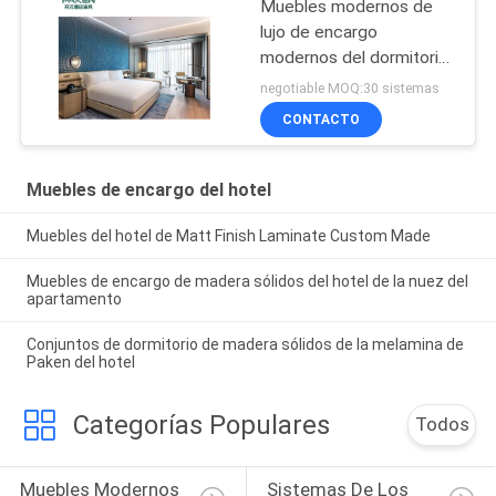
Muebles modernos de
lujo de encargo
modernos del dormitorio
del hotel de cinco
negotiable MOQ:30 sistemas
estrellas para el proyecto
CONTACTO
superior del hotel
Muebles de encargo del hotel
Muebles del hotel de Matt Finish Laminate Custom Made
Muebles de encargo de madera sólidos del hotel de la nuez del
apartamento
Conjuntos de dormitorio de madera sólidos de la melamina de
Paken del hotel
Categorías Populares
Todos
Muebles Modernos 
Sistemas De Los 