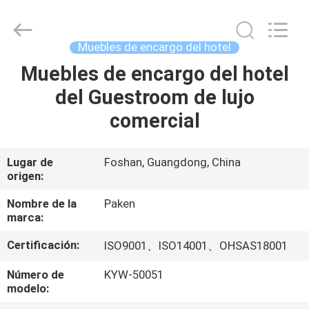
Foshan
Paken
Furniture
Co.,
Ltd..
Muebles de encargo del hotel
All
Rights
Muebles de encargo del hotel
HOGAR
Reserved.
del Guestroom de lujo
PRODUCTOS
comercial
SOBRE
Lugar de
Foshan, Guangdong, China
origen:
NOSOTROS
Nombre de la
Paken
marca:
VIAJE
Certificación:
ISO9001、ISO14001、OHSAS18001
DE
LA
Número de
KYW-50051
modelo:
FÁBRICA