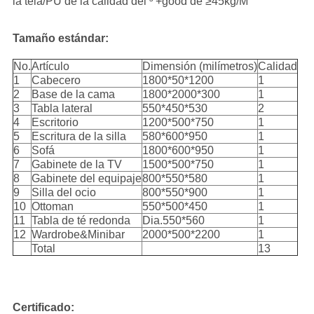
la tela/PU de la calidad del ³ +good de ≥45kg/M
Tamaño estándar:
No.
Artículo
Dimensión (milímetros)
Calidad
1
Cabecero
1800*50*1200
1
2
Base de la cama
1800*2000*300
1
3
Tabla lateral
550*450*530
2
4
Escritorio
1200*500*750
1
5
Escritura de la silla
580*600*950
1
6
Sofá
1800*600*950
1
7
Gabinete de la TV
1500*500*750
1
8
Gabinete del equipaje
800*550*580
1
9
Silla del ocio
800*550*900
1
10
Ottoman
550*500*450
1
11
Tabla de té redonda
Dia.550*560
1
12
Wardrobe&Minibar
2000*500*2200
1
Total
13
Certificado: