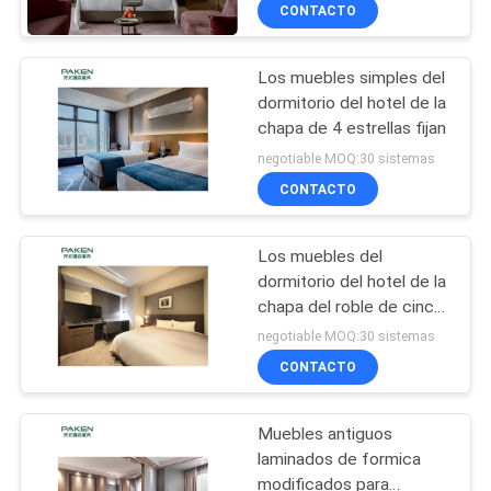
requisitos particulares
CONTACTO
interior fijaron los
CONTROL
muebles
Los muebles simples del
DE
dormitorio del hotel de la
CALIDAD
chapa de 4 estrellas fijan
negotiable MOQ:30 sistemas
ÉNTRENOS
CONTACTO
EN
Los muebles del
CONTACTO
dormitorio del hotel de la
CON
chapa del roble de cinco
estrellas fijan
negotiable MOQ:30 sistemas
CONTACTO
PIDA
UNA
Muebles antiguos
CITA
laminados de formica
modificados para