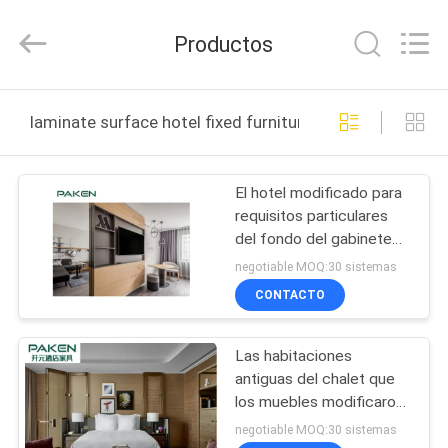
Foshan
Paken
Furniture
Productos
Co.,
Ltd..
All
Rights
HOGAR
Reserved.
laminate surface hotel fixed furniture fabricación en lín
PRODUCTOS
El hotel modificado para
requisitos particulares
SOBRE
del fondo del gabinete
NOSOTROS
TV de los paneles de
negotiable MOQ:30 sistemas
pared interior fijó los
CONTACTO
muebles para el hotel de
VIAJE
cinco estrellas
Las habitaciones
DE
antiguas del chalet que
LA
los muebles modificaron
ocio del diseño para
FÁBRICA
negotiable MOQ:30 sistemas