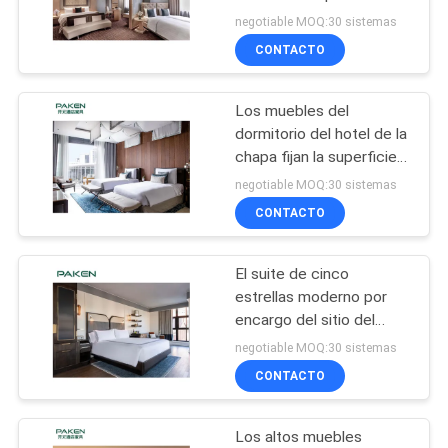
requisitos particulares
negotiable MOQ:30 sistemas
MAPA
del hotel
CONTACTO
DEL
SITIO
Los muebles del
dormitorio del hotel de la
PRIVACY
chapa fijan la superficie
de la melamina
negotiable MOQ:30 sistemas
POLICY
CONTACTO
El suite de cinco
estrellas moderno por
encargo del sitio del
proyecto del hotel de
negotiable MOQ:30 sistemas
Foshan fijó sistemas de
CONTACTO
los muebles
Los altos muebles