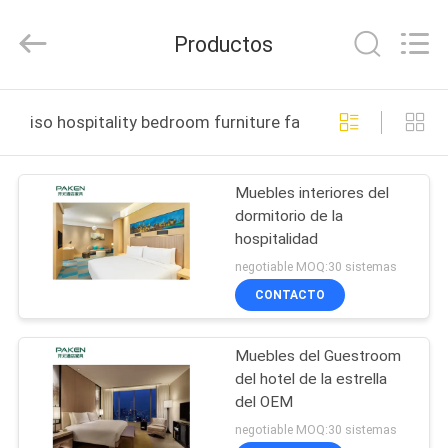
Foshan
Paken
Furniture
Productos
Co.,
Ltd..
All
Rights
HOGAR
Reserved.
iso hospitality bedroom furniture fabricación en línea
PRODUCTOS
Muebles interiores del
dormitorio de la
SOBRE
hospitalidad
NOSOTROS
negotiable MOQ:30 sistemas
CONTACTO
VIAJE
Muebles del Guestroom
DE
del hotel de la estrella
LA
del OEM
FÁBRICA
negotiable MOQ:30 sistemas