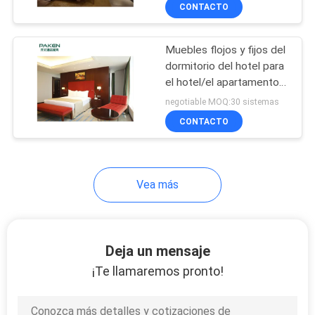
CONTACTO
CONTROL
Muebles flojos y fijos del
DE
dormitorio del hotel para
CALIDAD
el hotel/el apartamento
de la estrella 3-5
negotiable MOQ:30 sistemas
ÉNTRENOS
CONTACTO
EN
CONTACTO
Vea más
CON
PIDA
Deja un mensaje
UNA
¡Te llamaremos pronto!
CITA