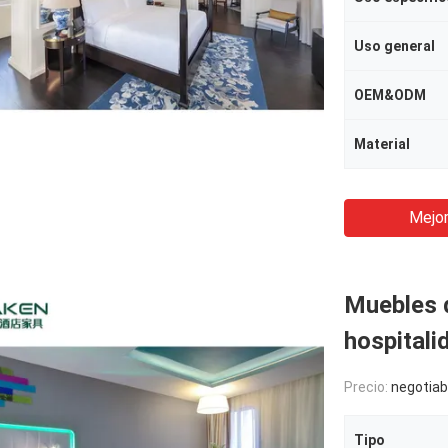
Uso general
OEM&ODM
Material
Mejor
Muebles d
hospitali
Precio:
negotiab
Tipo