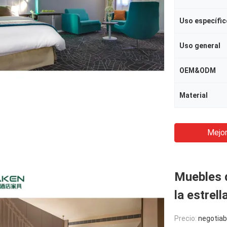
Uso específic
Uso general
OEM&ODM
Material
Mejor
Muebles d
la estrell
Precio:
negotiab