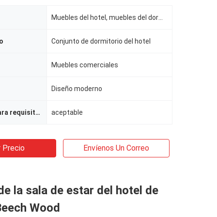
Muebles del hotel, muebles del dormitorio del hotel
o
Conjunto de dormitorio del hotel
Muebles comerciales
Diseño moderno
Modificado para requisitos particulares
aceptable
 Precio
Envíenos Un Correo
e la sala de estar del hotel de
 Beech Wood