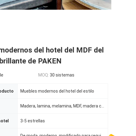
modernos del hotel del MDF del
l brillante de PAKEN
le
MOQ:
30 sistemas
oducto
Muebles modernos del hotel del estilo
Madera, lamina, melamina, MDF, madera contrachapada
hotel
3-5 estrellas
De moda, moderno, modificado para requisitos particulares