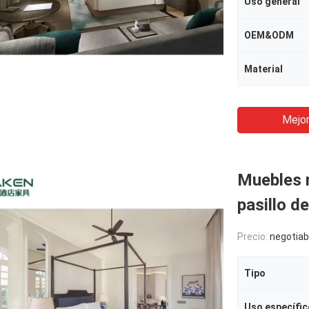
Uso general
OEM&ODM
Material
Mejor
Muebles m
pasillo d
Precio:
negotiab
Tipo
Uso específic