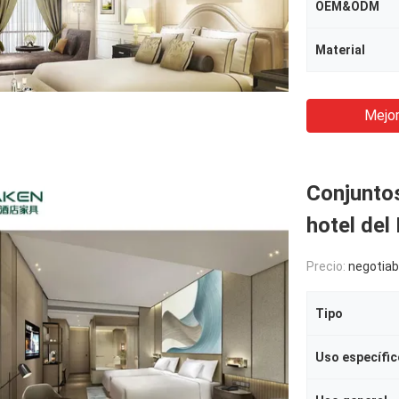
OEM&ODM
Material
Mejor
Conjuntos
hotel de
Precio:
negotiab
Tipo
Uso específic