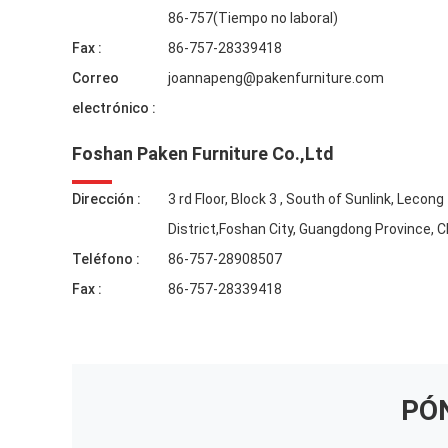
86-757(Tiempo no laboral)
Fax :
86-757-28339418
Correo
joannapeng@pakenfurniture.com
electrónico :
Foshan Paken Furniture Co.,Ltd
Dirección :
3 rd Floor, Block 3 , South of Sunlink, Leco
District,Foshan City, Guangdong Province, C
Teléfono :
86-757-28908507
Fax :
86-757-28339418
PÓ