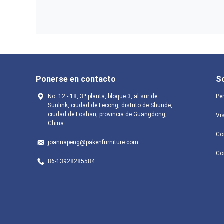
Ponerse en contacto
S
No. 12 - 18, 3ª planta, bloque 3, al sur de
Per
Sunlink, ciudad de Lecong, distrito de Shunde,
ciudad de Foshan, provincia de Guangdong,
Vis
China
Co
joannapeng@pakenfurniture.com
Co
86-13928285584