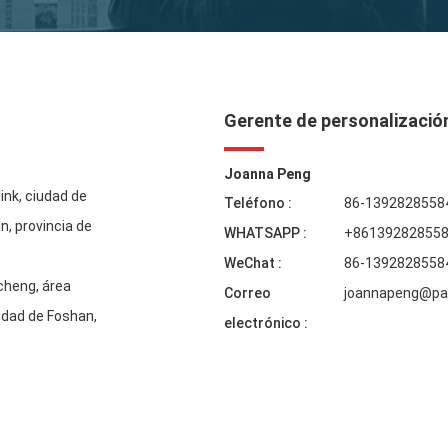
Gerente de personalizació
Joanna Peng
link, ciudad de
Teléfono :
86-1392828558
n, provincia de
WHATSAPP :
+86139282855
WeChat :
86-1392828558
cheng, área
Correo
joannapeng@pa
iudad de Foshan,
electrónico :