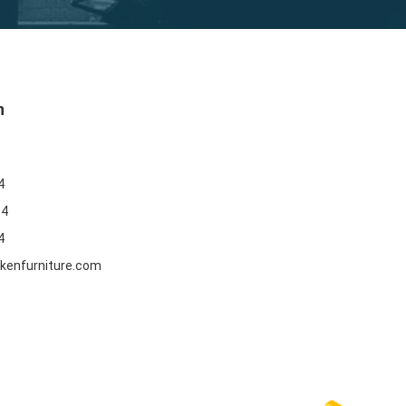
n
4
84
4
kenfurniture.com