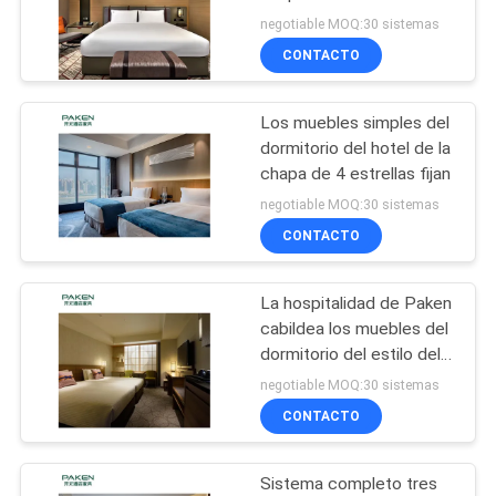
del hotel
negotiable MOQ:30 sistemas
MAPA
CONTACTO
DEL
SITIO
Los muebles simples del
dormitorio del hotel de la
PRIVACY
chapa de 4 estrellas fijan
negotiable MOQ:30 sistemas
POLICY
CONTACTO
La hospitalidad de Paken
cabildea los muebles del
dormitorio del estilo del
hotel
negotiable MOQ:30 sistemas
CONTACTO
Sistema completo tres