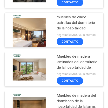
hospitalidad de la madera
CONTACTO
contrachapada
CONTROL
muebles de cinco
DE
estrellas del dormitorio
CALIDAD
de la hospitalidad
negotiable MOQ:30 sistemas
ÉNTRENOS
CONTACTO
EN
Muebles de madera
CONTACTO
laminados del dormitorio
CON
de la hospitalidad de
Paken
negotiable MOQ:30 sistemas
CONTACTO
PIDA
UNA
Muebles de madera del
CITA
dormitorio de la
hospitalidad de la lamina