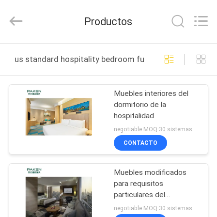
Foshan
Paken
Furniture
Productos
Co.,
Ltd..
All
Rights
HOGAR
Reserved.
us standard hospitality bedroom furniture fabricación e
PRODUCTOS
Muebles interiores del
dormitorio de la
SOBRE
hospitalidad
NOSOTROS
negotiable MOQ:30 sistemas
CONTACTO
VIAJE
Muebles modificados
DE
para requisitos
LA
particulares del
dormitorio de la
FÁBRICA
negotiable MOQ:30 sistemas