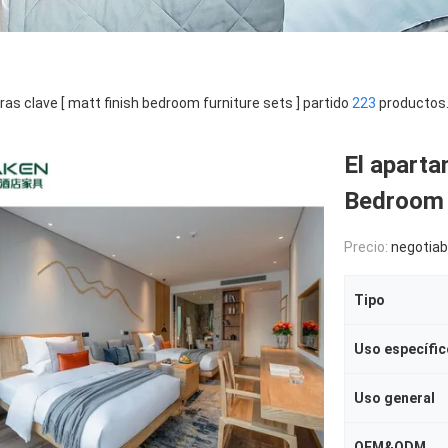
ras clave [ matt finish bedroom furniture sets ] partido
223
productos
El apart
Bedroom F
Precio:
negotiab
Tipo
Uso específic
Uso general
OEM&ODM