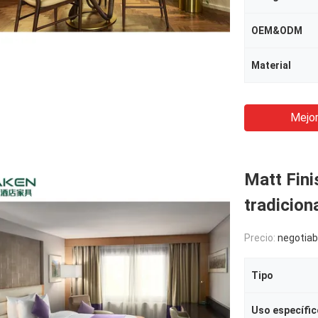
OEM&ODM
Material
Mejor
Matt Fini
tradiciona
Precio:
negotiab
Tipo
Uso específic