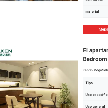
material
Mejor
El apart
Bedroom F
Precio:
negotiab
Tipo
Uso específic
Uso general