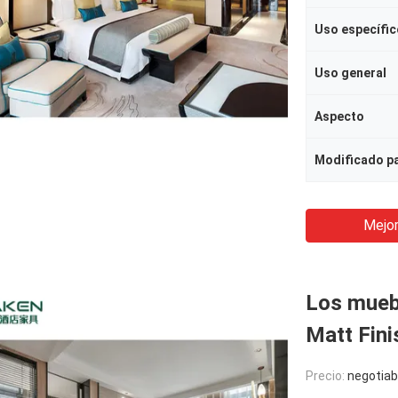
Uso específic
Uso general
Aspecto
Mejor
Los muebl
Matt Fini
Precio:
negotiab