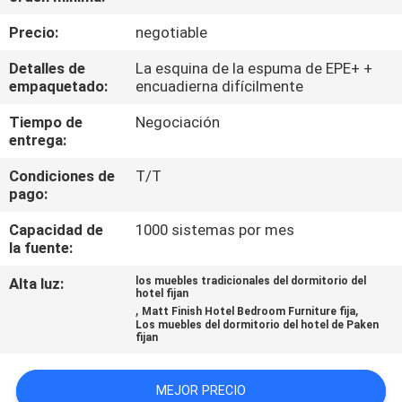
Precio:
negotiable
CONTROL
Detalles de
La esquina de la espuma de EPE+ +
DE
empaquetado:
encuadierna difícilmente
CALIDAD
Tiempo de
Negociación
entrega:
ÉNTRENOS
Condiciones de
T/T
EN
pago:
CONTACTO
Capacidad de
1000 sistemas por mes
la fuente:
CON
Alta luz:
los muebles tradicionales del dormitorio del
hotel fijan
PIDA
,
,
Matt Finish Hotel Bedroom Furniture fija
Los muebles del dormitorio del hotel de Paken
UNA
fijan
CITA
MEJOR PRECIO