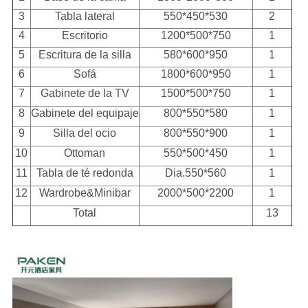
3
Tabla lateral
550*450*530
2
4
Escritorio
1200*500*750
1
5
Escritura de la silla
580*600*950
1
6
Sofá
1800*600*950
1
7
Gabinete de la TV
1500*500*750
1
8
Gabinete del equipaje
800*550*580
1
9
Silla del ocio
800*550*900
1
10
Ottoman
550*500*450
1
11
Tabla de té redonda
Dia.550*560
1
12
Wardrobe&Minibar
2000*500*2200
1
Total
13