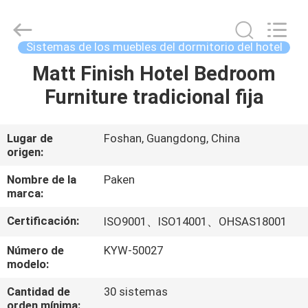
Foshan
Paken
Furniture
Co.,
Ltd..
Sistemas de los muebles del dormitorio del hotel
All
Rights
Matt Finish Hotel Bedroom
HOGAR
Reserved.
Furniture tradicional fija
PRODUCTOS
Lugar de
Foshan, Guangdong, China
origen:
SOBRE
NOSOTROS
Nombre de la
Paken
marca:
Certificación:
ISO9001、ISO14001、OHSAS18001
VIAJE
DE
Número de
KYW-50027
modelo:
LA
Cantidad de
30 sistemas
FÁBRICA
orden mínima: