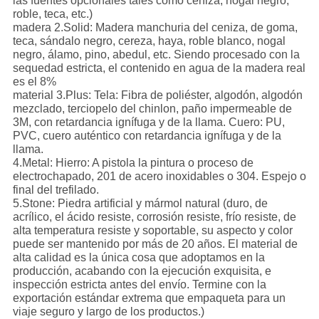
las fuentes opcionales tales como ceniza, nogal negro,
roble, teca, etc.)
madera 2.Solid: Madera manchuria del ceniza, de goma,
teca, sándalo negro, cereza, haya, roble blanco, nogal
negro, álamo, pino, abedul, etc. Siendo procesado con la
sequedad estricta, el contenido en agua de la madera real
es el 8%
material 3.Plus: Tela: Fibra de poliéster, algodón, algodón
mezclado, terciopelo del chinlon, paño impermeable de
3M, con retardancia ignífuga y de la llama. Cuero: PU,
PVC, cuero auténtico con retardancia ignífuga y de la
llama.
4.Metal: Hierro: A pistola la pintura o proceso de
electrochapado, 201 de acero inoxidables o 304. Espejo o
final del trefilado.
5.Stone: Piedra artificial y mármol natural (duro, de
acrílico, el ácido resiste, corrosión resiste, frío resiste, de
alta temperatura resiste y soportable, su aspecto y color
puede ser mantenido por más
de 20 años. El material de
alta calidad es la única cosa que adoptamos en la
producción, acabando con la ejecución exquisita, e
inspección estricta antes del envío. Termine con la
exportación estándar extrema que empaqueta para un
viaje seguro y largo de los productos.)