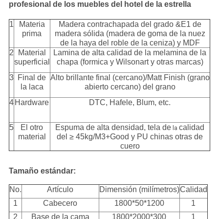
profesional de los muebles del hotel de la estrella
1
Materia
Madera contrachapada del grado &E1 de
prima
madera sólida (madera de goma de la nuez
de la haya del roble de la ceniza) y MDF
2
Material
Lamina de alta calidad de la melamina de la
superficial
chapa (formica y Wilsonart y otras marcas)
3
Final de
Alto brillante final (cercano)/Matt Finish (grano
la laca
abierto cercano) del grano
4
Hardware
DTC, Hafele, Blum, etc.
5
El otro
Espuma de alta densidad, tela de
calidad
la
material
del ≥ 45kg/M3+Good y PU chinas otras de
cuero
Tamaño estándar:
No.
Artículo
Dimensión (milímetros)
Calidad
1
Cabecero
1800*50*1200
1
2
Base de la cama
1800*2000*300
1