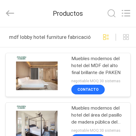
Foshan
Paken
Furniture
Productos
Co.,
Ltd..
All
Rights
HOGAR
Reserved.
mdf lobby hotel furniture fabricación en línea
PRODUCTOS
Muebles modernos del
hotel del MDF del alto
SOBRE
final brillante de PAKEN
NOSOTROS
negotiable MOQ:30 sistemas
CONTACTO
VIAJE
Muebles modernos del
DE
hotel del área del pasillo
LA
de madera pública del
MDF
FÁBRICA
negotiable MOQ:30 sistemas