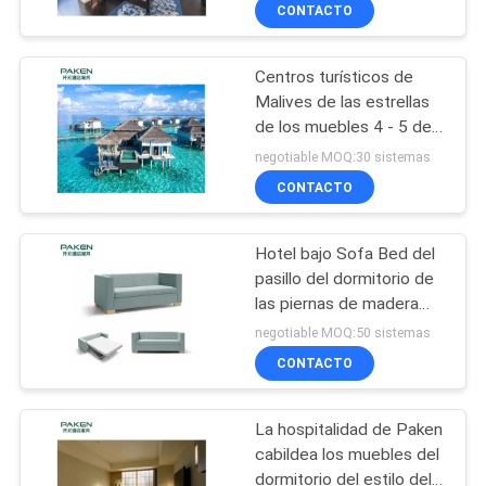
CONTACTO
CONTROL
Centros turísticos de
DE
Malives de las estrellas
CALIDAD
de los muebles 4 - 5 del
hotel de lujo del
negotiable MOQ:30 sistemas
dormitorio de la
ÉNTRENOS
CONTACTO
melamina del MDF de la
EN
madera contrachapada
de Accor
Hotel bajo Sofa Bed del
CONTACTO
pasillo del dormitorio de
CON
las piernas de madera
sólida
negotiable MOQ:50 sistemas
CONTACTO
PIDA
UNA
La hospitalidad de Paken
CITA
cabildea los muebles del
dormitorio del estilo del