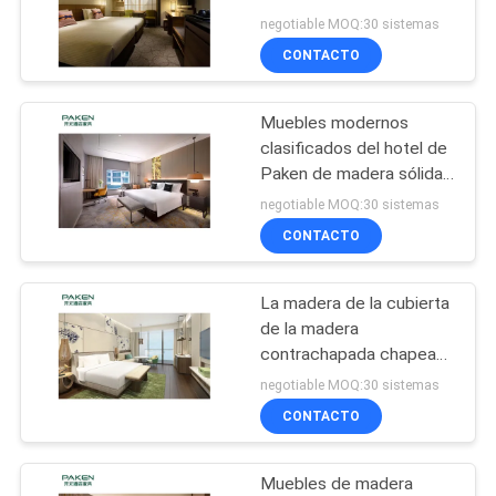
hotel
negotiable MOQ:30 sistemas
MAPA
CONTACTO
DEL
SITIO
Muebles modernos
clasificados del hotel de
PRIVACY
Paken de madera sólida
de la estrella
negotiable MOQ:30 sistemas
POLICY
CONTACTO
La madera de la cubierta
de la madera
contrachapada chapea
los muebles del hotel de
negotiable MOQ:30 sistemas
cinco estrellas
CONTACTO
Muebles de madera