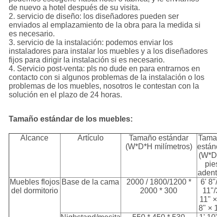
de nuevo a hotel después de su visita.
2. servicio de diseño: los diseñadores pueden ser
enviados al emplazamiento de la obra para la medida si
es necesario.
3. servicio de la instalación: podemos enviar los
instaladores para instalar los muebles y a los diseñadores
fijos para dirigir la instalación si es necesario.
4. Servicio post-venta: pls no dude en para entrarnos en
contacto con si algunos problemas de la instalación o los
problemas de los muebles, nosotros le contestan con la
solución en el plazo de 24 horas.
Tamaño estándar de los muebles:
Alcance
Artículo
Tamaño estándar
Tama
(W*D*H milímetros)
están
(W*D
pie
adent
Muebles flojos
Base de la cama
2000 / 1800/1200 *
6' 8"
del dormitorio
2000 * 300
11"/
11" ×
8" × 