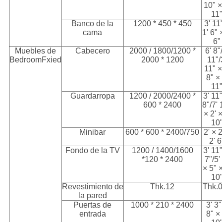
10" ×
11
Banco de la
1200 * 450 * 450
3' 11
cama
1' 6" 
6"
Muebles de
Cabecero
2000 / 1800/1200 *
6' 8"
BedroomFxied
2000 * 1200
11"/
11" ×
8" × 
11
Guardarropa
1200 / 2000/2400 *
3' 11"
600 * 2400
8"/7' 
× 2' ×
10
Minibar
600 * 600 * 2400/750
2' × 2
2' 6
Fondo de la TV
1200 / 1400/1600
3' 11"
*120 * 2400
7"/5'
× 5" ×
10
Revestimiento de
Thk.12
Thk.0
la pared
Puertas de
1000 * 210 * 2400
3' 3"
entrada
8" × 