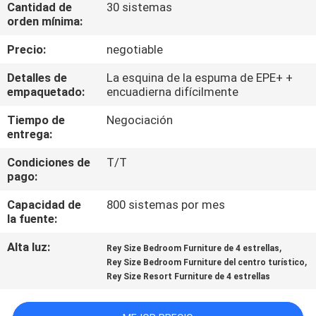
Cantidad de
30 sistemas
orden mínima:
CONTROL
Precio:
negotiable
DE
Detalles de
La esquina de la espuma de EPE+ +
CALIDAD
empaquetado:
encuadierna difícilmente
Tiempo de
Negociación
ÉNTRENOS
entrega:
EN
Condiciones de
T/T
CONTACTO
pago:
CON
Capacidad de
800 sistemas por mes
la fuente:
PIDA
Alta luz:
,
Rey Size Bedroom Furniture de 4 estrellas
,
UNA
Rey Size Bedroom Furniture del centro turístico
Rey Size Resort Furniture de 4 estrellas
CITA