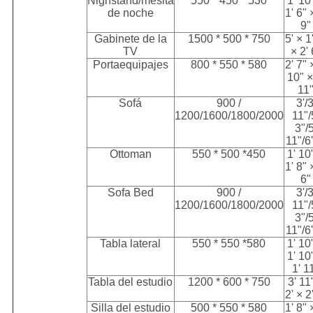
Nighstand/mesita
550 * 450 * 530
1' 10
de noche
1' 6" 
9"
Gabinete de la
1500 * 500 * 750
5' × 1
TV
× 2' 
Portaequipajes
800 * 550 * 580
2' 7" 
10" ×
11
Sofá
900 /
3'/3
1200/1600/1800/2000
11"/
3"/5
11"/6'
Ottoman
550 * 500 *450
1' 10
1' 8" 
6"
Sofa Bed
900 /
3'/3
1200/1600/1800/2000
11"/
3"/5
11"/6'
Tabla lateral
550 * 550 *580
1' 10
1' 10
1' 1
Tabla del estudio
1200 * 600 * 750
3' 11
2' × 2
Silla del estudio
500 * 550 * 580
1' 8" 