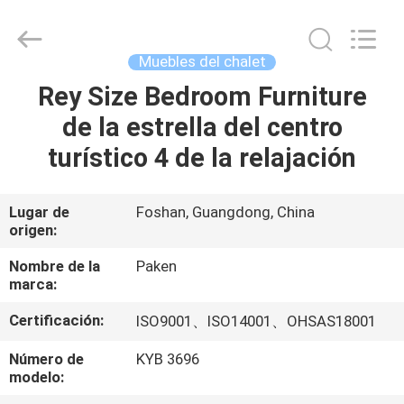
Foshan
Paken
Furniture
Co.,
Ltd..
Muebles del chalet
All
Rights
Rey Size Bedroom Furniture
HOGAR
Reserved.
de la estrella del centro
PRODUCTOS
turístico 4 de la relajación
SOBRE
Lugar de
Foshan, Guangdong, China
origen:
NOSOTROS
Nombre de la
Paken
marca:
VIAJE
Certificación:
ISO9001、ISO14001、OHSAS18001
DE
LA
Número de
KYB 3696
modelo:
FÁBRICA