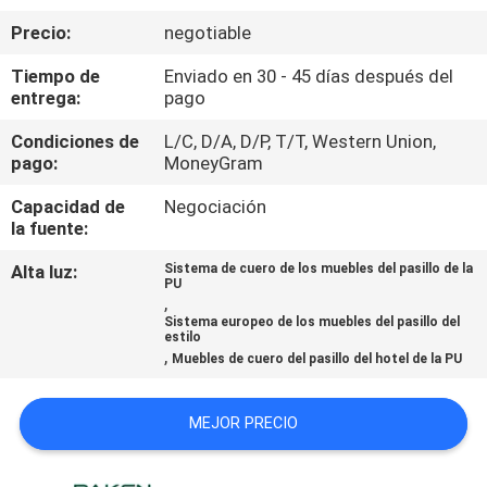
Precio:
negotiable
CONTROL
Tiempo de
Enviado en 30 - 45 días después del
DE
entrega:
pago
CALIDAD
Condiciones de
L/C, D/A, D/P, T/T, Western Union,
pago:
MoneyGram
ÉNTRENOS
Capacidad de
Negociación
EN
la fuente:
CONTACTO
Alta luz:
Sistema de cuero de los muebles del pasillo de la
PU
CON
,
Sistema europeo de los muebles del pasillo del
estilo
,
Muebles de cuero del pasillo del hotel de la PU
PIDA
UNA
MEJOR PRECIO
CITA