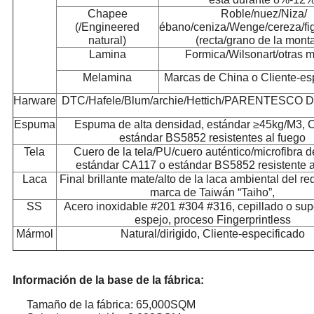
Chapee
Roble/nuez/Niza/
(/Engineered
ébano/ceniza/Wenge/cereza/fi
natural)
(recta/grano de la mont
Lamina
Formica/Wilsonart/otras 
Melamina
Marcas de China o Cliente-es
Harware
DTC/Hafele/Blum/archie/Hettich/PARENTESCO
Espuma
Espuma de alta densidad, estándar ≥45kg/M3, 
estándar BS5852 resistentes al fuego
Tela
Cuero de la tela/PU/cuero auténtico/microfibra d
estándar CA117 o estándar BS5852 resistente a
Laca
Final brillante mate/alto de la laca ambiental del red
marca de Taiwán “Taiho”,
SS
Acero inoxidable #201 #304 #316, cepillado o supe
espejo, proceso Fingerprintless
Mármol
Natural/dirigido, Cliente-especificado
Información de la base de la fábrica:
Tamaño de la fábrica: 65,000SQM