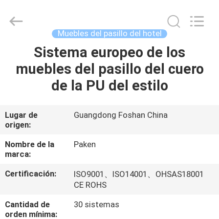
Foshan
Paken
Furniture
Co.,
Ltd..
Muebles del pasillo del hotel
All
Rights
Sistema europeo de los
HOGAR
Reserved.
muebles del pasillo del cuero
PRODUCTOS
de la PU del estilo
SOBRE
Lugar de
Guangdong Foshan China
origen:
NOSOTROS
Nombre de la
Paken
marca:
VIAJE
Certificación:
ISO9001、ISO14001、OHSAS18001
DE
CE ROHS
LA
Cantidad de
30 sistemas
FÁBRICA
orden mínima: