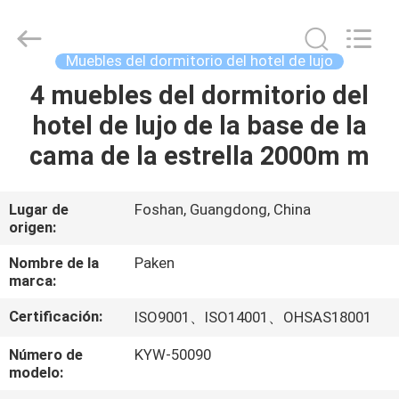
Foshan
Paken
Furniture
Co.,
Ltd..
Muebles del dormitorio del hotel de lujo
All
Rights
4 muebles del dormitorio del
HOGAR
Reserved.
hotel de lujo de la base de la
PRODUCTOS
cama de la estrella 2000m m
SOBRE
Lugar de
Foshan, Guangdong, China
origen:
NOSOTROS
Nombre de la
Paken
marca:
VIAJE
Certificación:
ISO9001、ISO14001、OHSAS18001
DE
LA
Número de
KYW-50090
modelo:
FÁBRICA