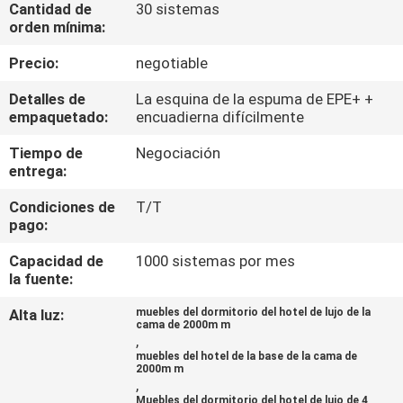
Cantidad de
30 sistemas
orden mínima:
CONTROL
Precio:
negotiable
DE
Detalles de
La esquina de la espuma de EPE+ +
CALIDAD
empaquetado:
encuadierna difícilmente
Tiempo de
Negociación
ÉNTRENOS
entrega:
EN
Condiciones de
T/T
CONTACTO
pago:
CON
Capacidad de
1000 sistemas por mes
la fuente:
PIDA
Alta luz:
muebles del dormitorio del hotel de lujo de la
cama de 2000m m
UNA
,
muebles del hotel de la base de la cama de
CITA
2000m m
,
Muebles del dormitorio del hotel de lujo de 4