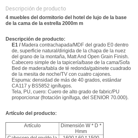
Descripción de producto
4 muebles del dormitorio del hotel de lujo de la base
de la cama de la estrella 2000m m
Descripción de producto:
E1 /
Madera contrachapada/MDF del grado E0 dentro
de, superficie natural/dirigida de la chapa de la nuez
del grano de la montaña, Matt And Open Grain Finish.
Cabecero simple de la tapicería/base de la cama/Sofa
Bed de madera/tabla de té redonda/gabinete cuadrado
de la mesita de noche/TV con cuatro cajones.
Espuma: densidad de más de 40 grados, estándar
CA117 y BS5852 ignífugos.
Tela, PU, cuero: Cuero de alto grado de fabric/PU
proporcionar (frotación ignífuga, del SENIOR 70.000).
Artículo del producto:
Artículo
Dimensión W * D *
Hmm
Cabecero del rey/de la
1600 * 60 * 1500