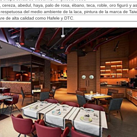
, cereza, abedul, haya, palo de rosa, ébano, teca, roble, oro figuró y 
 respetuosa del medio ambiente de la laca, pintura de la marca de Ta
re de alta calidad como Hafele y DTC.