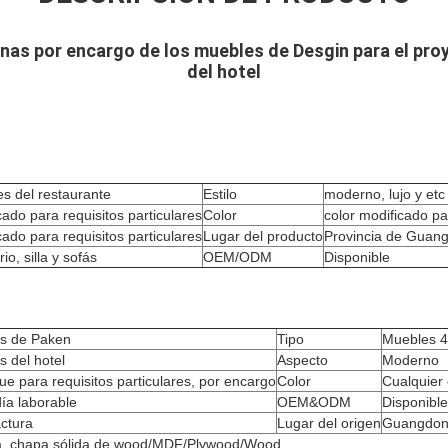
rnas por encargo de los muebles de Desgin para el pro
del hotel
s del restaurante
Estilo
moderno, lujo y etc
cado para requisitos particulares
Color
color modificado pa
cado para requisitos particulares
Lugar del producto
Provincia de Guan
rio, silla y sofás
OEM/ODM
Disponible
s de Paken
Tipo
Muebles 4 
 del hotel
Aspecto
Moderno
ue para requisitos particulares, por encargo
Color
Cualquier 
ía laborable
OEM&ODM
Disponible
ctura
Lugar del origen
Guangdong
, chapa sólida de wood/MDF/Plywood/Wood