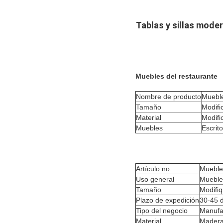
Tablas y sillas mode
Muebles del restaurante
Nombre de producto
Mueble
Tamaño
Modifi
Material
Modifi
Muebles
Escrito
Artículo no.
Mueble
Uso general
Muebles
Tamaño
Modifiq
Plazo de expedición
30-45 d
Tipo del negocio
Manufa
Material
Madera