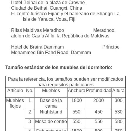
Hotel Beihai de la plaza de Crowne
Ciudad de Beihai, Guangxi, China
El centro turístico Fijian y el balneario de Shangri-La
Isla de Yanuca, Voua, Fiji
Rifas Maldivas Meradhoo Meradhoo,
atolón de Gaafu Alifu, la República de Maldivas
Hotel de Braira Dammam Príncipe
Mohammed Bin Fahd Road, Dammam
Tamaño estándar de los muebles del dormitorio:
Para la referencia, los tamaños pueden ser modificados
para requisitos particulares
Artículo
No.
Muebles
Anchura
Profundidad
Altura
Muebles
1
Base de la
1800
2000
300
flojos
cama
2
Nightstand
550
450
530
3
Mesa de centro
550
550
580