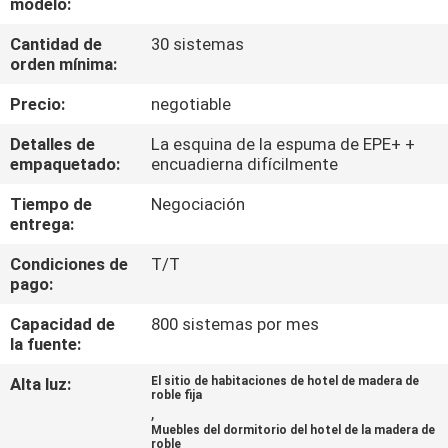
modelo:
CONTROL
Cantidad de
30 sistemas
orden mínima:
DE
Precio:
negotiable
CALIDAD
Detalles de
La esquina de la espuma de EPE+ +
empaquetado:
encuadierna difícilmente
ÉNTRENOS
Tiempo de
Negociación
EN
entrega:
CONTACTO
Condiciones de
T/T
CON
pago:
Capacidad de
800 sistemas por mes
PIDA
la fuente:
UNA
Alta luz:
El sitio de habitaciones de hotel de madera de
roble fija
CITA
,
Muebles del dormitorio del hotel de la madera de
roble