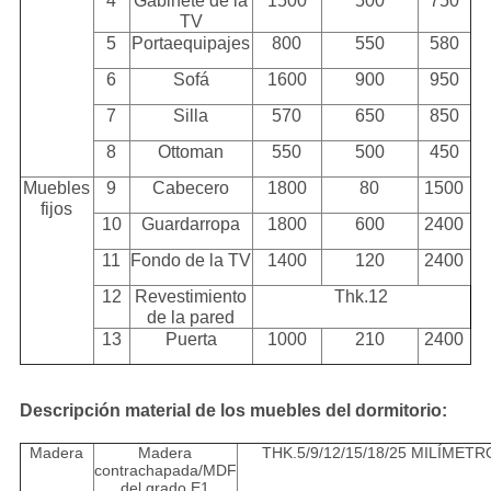
4
Gabinete de la
1500
500
750
TV
5
Portaequipajes
800
550
580
6
Sofá
1600
900
950
7
Silla
570
650
850
8
Ottoman
550
500
450
Muebles
9
Cabecero
1800
80
1500
fijos
10
Guardarropa
1800
600
2400
11
Fondo de la TV
1400
120
2400
12
Revestimiento
Thk.12
de la pared
13
Puerta
1000
210
2400
Descripción material de los muebles del dormitorio:
Madera
Madera
THK.5/9/12/15/18/25 MILÍMETR
contrachapada/MDF
del grado E1