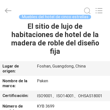
Foshan
Paken
Furniture
Co.,
Ltd..
Muebles del hotel de cinco estrellas
All
Rights
El sitio de lujo de
HOGAR
Reserved.
habitaciones de hotel de la
PRODUCTOS
madera de roble del diseño
fija
SOBRE
NOSOTROS
Lugar de
Foshan, Guangdong, China
origen:
VIAJE
Nombre de la
Paken
marca:
DE
Certificación:
ISO9001、ISO14001、OHSAS18001
LA
FÁBRICA
Número de
KYB 3699