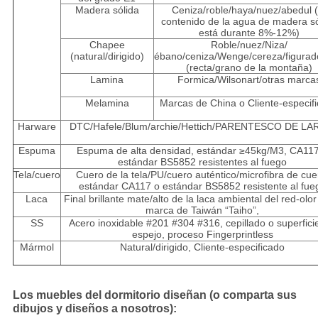
Madera sólida
Ceniza/roble/haya/nuez/abedul (
contenido de la agua de madera só
está durante 8%-12%)
Chapee
Roble/nuez/Niza/
(natural/dirigido)
ébano/ceniza/Wenge/cereza/figurad
(recta/grano de la montaña)
Lamina
Formica/Wilsonart/otras marca
Melamina
Marcas de China o Cliente-especif
Harware
DTC/Hafele/Blum/archie/Hettich/PARENTESCO DE L
Espuma
Espuma de alta densidad, estándar ≥45kg/M3, CA11
estándar BS5852 resistentes al fuego
Tela/cuero
Cuero de la tela/PU/cuero auténtico/microfibra de cue
estándar CA117 o estándar BS5852 resistente al fue
Laca
Final brillante mate/alto de la laca ambiental del red-olor
marca de Taiwán “Taiho”,
SS
Acero inoxidable #201 #304 #316, cepillado o superfici
espejo, proceso Fingerprintless
Mármol
Natural/dirigido, Cliente-especificado
Los muebles del dormitorio diseñan (o comparta sus
dibujos y diseños a nosotros):