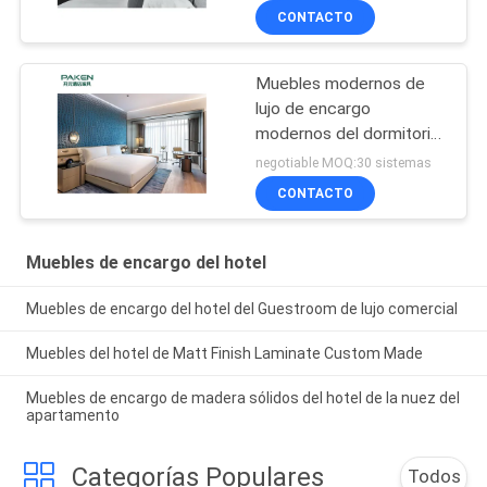
CONTACTO
Muebles modernos de
lujo de encargo
modernos del dormitorio
del hotel de cinco
negotiable MOQ:30 sistemas
estrellas para el proyecto
CONTACTO
superior del hotel
Muebles de encargo del hotel
Muebles de encargo del hotel del Guestroom de lujo comercial
Muebles del hotel de Matt Finish Laminate Custom Made
Muebles de encargo de madera sólidos del hotel de la nuez del
apartamento
Categorías Populares
Todos