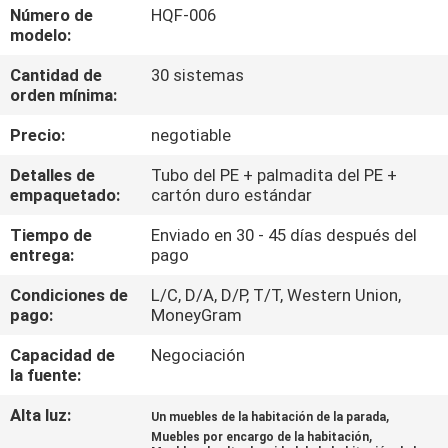
Número de
HQF-006
modelo:
CONTROL
Cantidad de
30 sistemas
DE
orden mínima:
CALIDAD
Precio:
negotiable
ÉNTRENOS
Detalles de
Tubo del PE + palmadita del PE +
empaquetado:
cartón duro estándar
EN
Tiempo de
Enviado en 30 - 45 días después del
CONTACTO
entrega:
pago
CON
Condiciones de
L/C, D/A, D/P, T/T, Western Union,
pago:
MoneyGram
PIDA
Capacidad de
Negociación
UNA
la fuente:
CITA
Alta luz:
,
Un muebles de la habitación de la parada
,
Muebles por encargo de la habitación