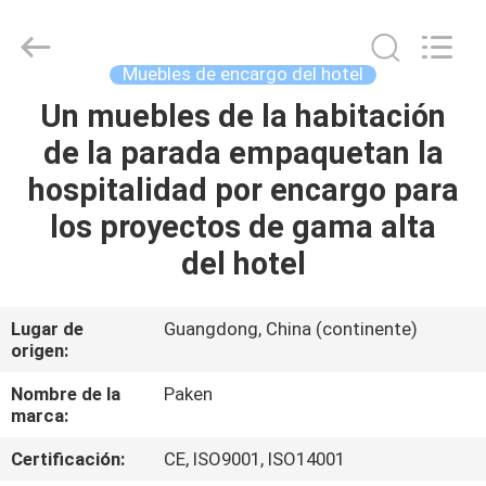
Foshan
Paken
Furniture
Co.,
Ltd..
Muebles de encargo del hotel
All
Rights
Un muebles de la habitación
HOGAR
Reserved.
de la parada empaquetan la
PRODUCTOS
hospitalidad por encargo para
los proyectos de gama alta
SOBRE
del hotel
NOSOTROS
Lugar de
Guangdong, China (continente)
origen:
VIAJE
DE
Nombre de la
Paken
marca:
LA
Certificación:
CE, ISO9001, ISO14001
FÁBRICA