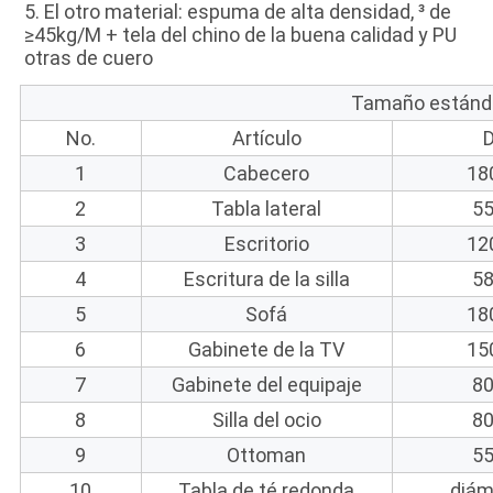
5. El otro material: espuma de alta densidad, ³ de 
≥45kg/M + tela del chino de la buena calidad y PU 
otras de cuero
Tamaño estánd
No.
Artículo
1
Cabecero
18
2
Tabla lateral
5
3
Escritorio
12
4
Escritura de la silla
5
5
Sofá
18
6
Gabinete de la TV
15
7
Gabinete del equipaje
8
8
Silla del ocio
8
9
Ottoman
5
10
Tabla de té redonda
diám