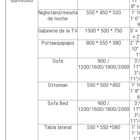
dormitorio
11" 
8" ×
Nighstand/mesita
550 * 450 * 530
1' 1
de noche
1' 6"
9
Gabinete de la TV
1500 * 500 * 750
5' × 
× 2
Portaequipajes
800 * 550 * 580
2' 7"
10" 
1
Sofá
900 /
3'
1200/1600/1800/2000
11"
3"
11"/
Ottoman
550 * 500 *450
1' 1
1' 8"
6
Sofa Bed
900 /
3'
1200/1600/1800/2000
11"
3"
11"/
Tabla lateral
550 * 550 *580
1' 1
1' 1
1' 