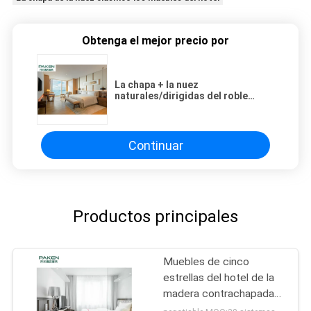
Obtenga el mejor precio por
La chapa + la nuez
naturales/dirigidas del roble
chapean plan de piso múltiple
clasificado de los muebles
Continuar
Productos principales
Muebles de cinco
estrellas del hotel de la
madera contrachapada
del grado E1