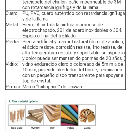
terciopelo del chinlon, paño impermeable de 3M,
con retardancia ignífuga y de la llama.
Cuero:
PU, PVC, cuero auténtico con retardancia ignífuga
y de la llama.
Metal:
Hierro: A pistola la pintura o proceso de
electrochapado, 201 de acero inoxidables o 304.
Espejo o final del trefilado.
Piedra:
Piedra artificial y mármol natural (duro, de acrílico,
el ácido resiste, corrosión resiste, frío resiste, de
alta temperatura resiste y soportable, su aspecto
y color puede ser mantenido por más de 20 años. )
Vidrio:
vidrio endurecido claro o coloreado de 5m m a de
10m m, puliendo alrededor del borde, terminando
con un pequeño disco transparente para apoyar el
top de cristal.
Pintura:
Marca “taihopaint” de Taiwán