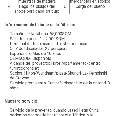
muestras de madera
mercancías en fábrica
4
Haga los dibujos del
8
Carga del bueno
shope para cada artículo
Información de la base de la fábrica:
Tamaño de la fábrica: 65,000SQM
Sala de exposición: 2,000SQM
Personal de funcionamiento: 500 personas
QTY del diseñador: 27 personas
Experiencia: Más de 10 años
OEM&ODM: Disponible
Alcance del proyecto: Hotel/apartamento/centro
turístico/chalet
Socios: Hilton/Wyndham/plaza/Shangri-La/Kempinski
de Crowne
Servicio post-venta: Garantía disponible de la calidad: 3
años
Nuestro servicio:
Servicio de la preventa: cuando usted llega China,
podemos escogerle hasta hotel o fábrica, y le