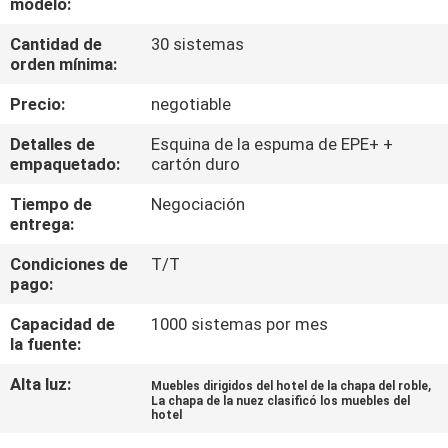
modelo:
CONTROL
Cantidad de
30 sistemas
orden mínima:
DE
Precio:
negotiable
CALIDAD
Detalles de
Esquina de la espuma de EPE+ +
empaquetado:
cartón duro
ÉNTRENOS
Tiempo de
Negociación
EN
entrega:
CONTACTO
Condiciones de
T/T
CON
pago:
Capacidad de
1000 sistemas por mes
PIDA
la fuente:
UNA
Alta luz:
,
Muebles dirigidos del hotel de la chapa del roble
La chapa de la nuez clasificó los muebles del
CITA
hotel