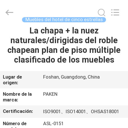
Foshan
Paken
Furniture
Co.,
Ltd..
Muebles del hotel de cinco estrellas
All
Rights
La chapa + la nuez
HOGAR
Reserved.
naturales/dirigidas del roble
PRODUCTOS
chapean plan de piso múltiple
clasificado de los muebles
SOBRE
NOSOTROS
Lugar de
Foshan, Guangdong, China
origen:
VIAJE
Nombre de la
PAKEN
marca:
DE
Certificación:
ISO9001、ISO14001、OHSAS18001
LA
FÁBRICA
Número de
ASL-0151