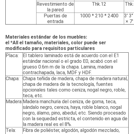
Revestimiento de
Thk.12
Thk.
la pared
Puertas de
1000 * 210 * 2400
3' 3"
entrada
× 7'
Materiales estándar de los muebles:
el *All el tamaño, materiales, color puede ser
modificado para requisitos particulares
Placa:
El tablero laminado está de acuerdo con el E1
estándar nacional o el grado E0, acabó con el
grueso 0.6m m de la chapa. Lamina, madera
contrachapada, laca, MDF y HDF.
Chapa:
Chapa teñida de madera, chapa de madera natural,
chapa de madera de la tecnología, fuentes
opcionales tales como ceniza, nogal negro, roble,
teca, etc.
Madera:
Madera manchuria del ceniza, de goma, teca,
sándalo negro, cereza, haya, roble blanco, nogal
negro, álamo, pino, abedul, etc. Siendo procesado
con la sequedad estricta, el contenido en agua de
la madera real es el 8%.
Tela:
Fibra de poliéster, algodón, algodón mezclado,