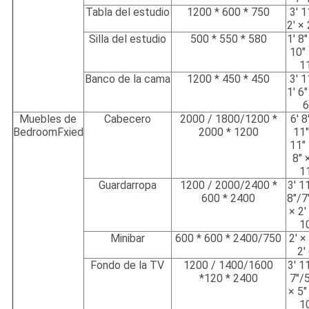
Tabla del estudio
1200 * 600 * 750
3' 1
2' × 
Silla del estudio
500 * 550 * 580
1' 8"
10" 
1
Banco de la cama
1200 * 450 * 450
3' 1
1' 6"
6
Muebles de
Cabecero
2000 / 1800/1200 *
6' 8
BedroomFxied
2000 * 1200
11"
11" 
8" 
1
Guardarropa
1200 / 2000/2400 *
3' 1
600 * 2400
8"/7
× 2'
1
Minibar
600 * 600 * 2400/750
2' ×
2'
Fondo de la TV
1200 / 1400/1600
3' 1
*120 * 2400
7"/5
× 5"
1