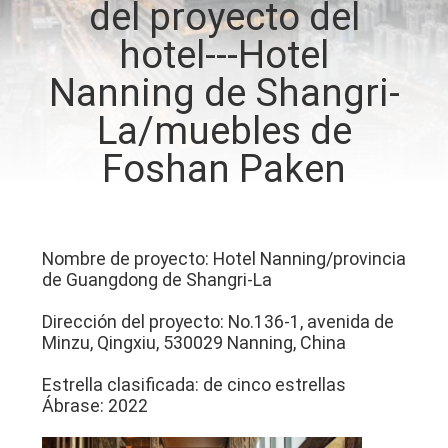
del proyecto del
hotel---Hotel
CONTROL
DE
Nanning de Shangri-
CALIDAD
La/muebles de
Foshan Paken
ÉNTRENOS
EN
CONTACTO
Nombre de proyecto: Hotel Nanning/provincia
CON
de Guangdong de Shangri-La
Dirección del proyecto: No.136-1, avenida de
PIDA
Minzu, Qingxiu, 530029 Nanning, China
UNA
Estrella clasificada: de cinco estrellas
Ábrase: 2022
CITA