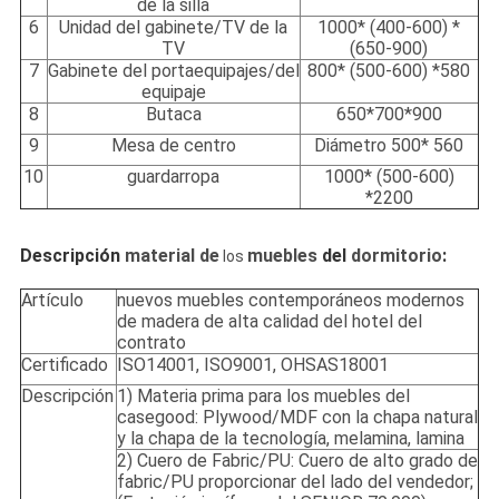
de la silla
6
Unidad del gabinete/TV de la
1000* (400-600) *
TV
(650-900)
7
Gabinete del portaequipajes/del
800* (500-600) *580
equipaje
8
Butaca
650*700*900
9
Mesa de centro
Diámetro 500* 560
10
guardarropa
1000* (500-600)
*2200
Descripción
material de
muebles
del
dormitorio
:
los
Artículo
nuevos muebles contemporáneos modernos
de madera de alta calidad del hotel del
contrato
Certificado
ISO14001, ISO9001, OHSAS18001
Descripción
1) Materia prima para los muebles del
casegood: Plywood/MDF con la chapa natural
y la chapa de la tecnología, melamina, lamina
2) Cuero de Fabric/PU: Cuero de alto grado de
fabric/PU proporcionar del lado del vendedor;