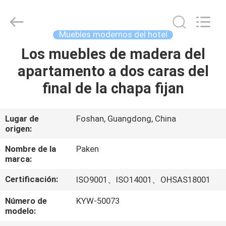
Foshan
Paken
Furniture
Co.,
Ltd..
Muebles modernos del hotel
All
Rights
Los muebles de madera del
HOGAR
Reserved.
apartamento a dos caras del
PRODUCTOS
final de la chapa fijan
SOBRE
Lugar de
Foshan, Guangdong, China
origen:
NOSOTROS
Nombre de la
Paken
marca:
VIAJE
Certificación:
ISO9001、ISO14001、OHSAS18001
DE
LA
Número de
KYW-50073
modelo:
FÁBRICA