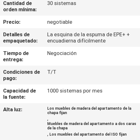
Cantidad de
30 sistemas
orden mínima:
CONTROL
Precio:
negotiable
DE
Detalles de
La esquina de la espuma de EPE+ +
CALIDAD
empaquetado:
encuadierna difícilmente
Tiempo de
Negociación
ÉNTRENOS
entrega:
EN
Condiciones de
T/T
CONTACTO
pago:
CON
Capacidad de
1000 sistemas por mes
la fuente:
PIDA
Alta luz:
Los muebles de madera del apartamento de la
chapa fijan
UNA
,
Muebles de madera del apartamento a dos caras
CITA
de la chapa
,
Los muebles del apartamento del ISO fijan