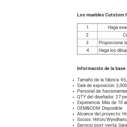
Los muebles Cutstom h
1
Haga exac
2
C
3
Proporcione l
4
Haga los dibuj
Información de la base 
Tamaño de la fábrica: 6
Sala de exposición: 2,0
Personal de funcionamie
QTY del diseñador: 27 p
Experiencia: Más de 10 a
OEM&ODM: Disponible
Alcance del proyecto: H
Socios: Hilton/Wyndham
Servicio post-venta: Gara