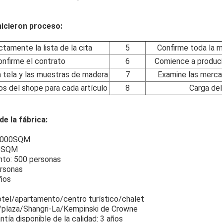
icieron proceso:
tamente la lista de la cita
5
Confirme toda la m
onfirme el contrato
6
Comience a produci
a tela y las muestras de madera
7
Examine las merca
os del shope para cada artículo
8
Carga de
de la fábrica:
5,000SQM
00SQM
nto: 500 personas
ersonas
ños
otel/apartamento/centro turístico/chalet
/plaza/Shangri-La/Kempinski de Crowne
ntía disponible de la calidad: 3 años