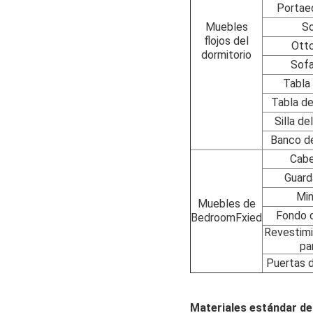
Portae
Muebles
S
flojos del
Ott
dormitorio
Sof
Tabla 
Tabla de
Silla de
Banco d
Cab
Guard
Min
Muebles de
Fondo 
BedroomFxied
Revestimi
pa
Puertas 
Materiales estándar de