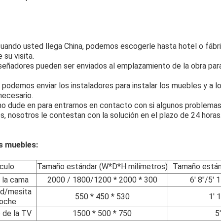
 cuando usted llega China, podemos escogerle hasta hotel o fábri
su visita.
diseñadores pueden ser enviados al emplazamiento de la obra para
n: podemos enviar los instaladores para instalar los muebles y a l
 necesario.
no dude en para entrarnos en contacto con si algunos problemas 
, nosotros le contestan con la solución en el plazo de 24 horas
s muebles:
ículo
Tamaño estándar (W*D*H milímetros)
Tamaño están
 la cama
2000 / 1800/1200 * 2000 * 300
6' 8"/5' 1
nd/mesita
550 * 450 * 530
1' 1
noche
 de la TV
1500 * 500 * 750
5'