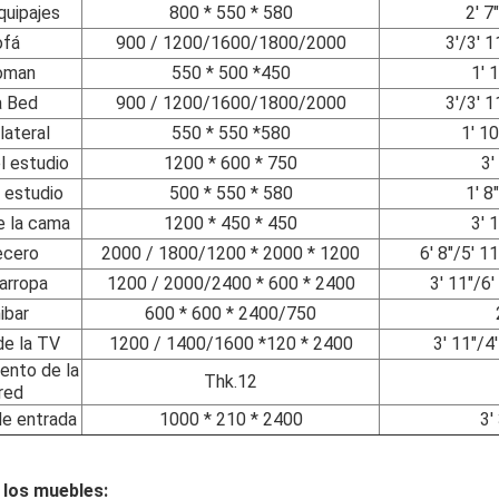
quipajes
800 * 550 * 580
2' 7
ofá
900 / 1200/1600/1800/2000
3'/3' 1
oman
550 * 500 *450
1' 1
a Bed
900 / 1200/1600/1800/2000
3'/3' 1
lateral
550 * 550 *580
1' 10
l estudio
1200 * 600 * 750
3'
l estudio
500 * 550 * 580
1' 8
e la cama
1200 * 450 * 450
3' 1
ecero
2000 / 1800/1200 * 2000 * 1200
6' 8"/5' 11
arropa
1200 / 2000/2400 * 600 * 2400
3' 11"/6'
ibar
600 * 600 * 2400/750
de la TV
1200 / 1400/1600 *120 * 2400
3' 11"/4'
ento de la
Thk.12
red
de entrada
1000 * 210 * 2400
3'
 los muebles: