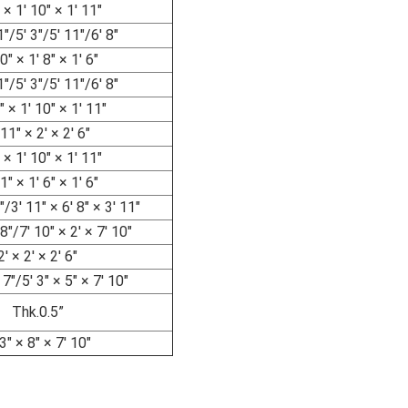
" × 1' 10" × 1' 11"
1"/5' 3"/5' 11"/6' 8"
0" × 1' 8" × 1' 6"
1"/5' 3"/5' 11"/6' 8"
" × 1' 10" × 1' 11"
 11" × 2' × 2' 6"
" × 1' 10" × 1' 11"
1" × 1' 6" × 1' 6"
"/3' 11" × 6' 8" × 3' 11"
 8"/7' 10" × 2' × 7' 10"
2' × 2' × 2' 6"
 7"/5' 3" × 5" × 7' 10"
Thk.0.5”
 3" × 8" × 7' 10"