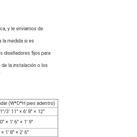
ca, y le enviamos de
 la medida si es
os diseñadores fijos para
de la instalación o los
.
dar (W*D*H pies adentro)
1"/3' 11" × 6' 8" × 12"
0" × 1' 6" × 1' 9"
 × 1' 8" × 2' 6"