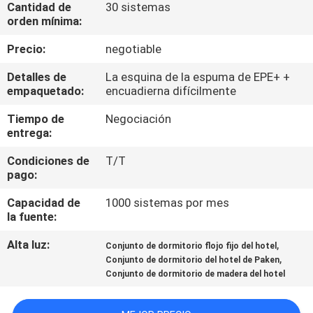
Cantidad de
30 sistemas
orden mínima:
CONTROL
Precio:
negotiable
DE
Detalles de
La esquina de la espuma de EPE+ +
CALIDAD
empaquetado:
encuadierna difícilmente
Tiempo de
Negociación
ÉNTRENOS
entrega:
EN
Condiciones de
T/T
CONTACTO
pago:
CON
Capacidad de
1000 sistemas por mes
la fuente:
PIDA
Alta luz:
,
Conjunto de dormitorio flojo fijo del hotel
,
UNA
Conjunto de dormitorio del hotel de Paken
Conjunto de dormitorio de madera del hotel
CITA