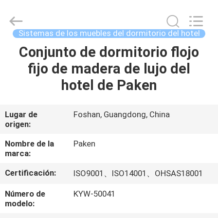
Foshan
Paken
Furniture
Co.,
Ltd..
Sistemas de los muebles del dormitorio del hotel
All
Rights
Conjunto de dormitorio flojo
HOGAR
Reserved.
fijo de madera de lujo del
PRODUCTOS
hotel de Paken
SOBRE
Lugar de
Foshan, Guangdong, China
origen:
NOSOTROS
Nombre de la
Paken
marca:
VIAJE
Certificación:
ISO9001、ISO14001、OHSAS18001
DE
LA
Número de
KYW-50041
modelo:
FÁBRICA