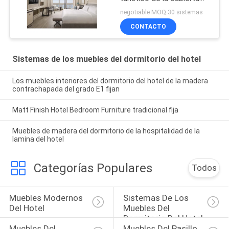
de la madera
negotiable MOQ:30 sistemas
contrachapada
CONTACTO
Sistemas de los muebles del dormitorio del hotel
Los muebles interiores del dormitorio del hotel de la madera
contrachapada del grado E1 fijan
Matt Finish Hotel Bedroom Furniture tradicional fija
Muebles de madera del dormitorio de la hospitalidad de la
lamina del hotel
Categorías Populares
Todos
Muebles Modernos 
Sistemas De Los 
Del Hotel
Muebles Del 
Dormitorio Del Hotel
Muebles Del 
Muebles Del Pasillo 