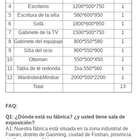
4
Escritorio
1200*500*750
1
5
Escritura de la silla
580*600*950
1
6
Sofá
1800*600*950
1
7
Gabinete de la TV
1500*500*750
1
8
Gabinete del equipaje
800*550*580
1
9
Silla del ocio
800*550*900
1
10
Ottoman
550*500*450
1
11
Tabla de té redonda
Dia.550*560
1
12
Wardrobe&Minibar
2000*500*2200
1
Total
13
FAQ:
Q1: ¿Dónde está su fábrica? ¿y usted tiene sala de
exposición?
A1: Nuestra fábrica está situada en la zona industrial de
Fuwan, distrito de Gaoming, ciudad de Foshan, provincia