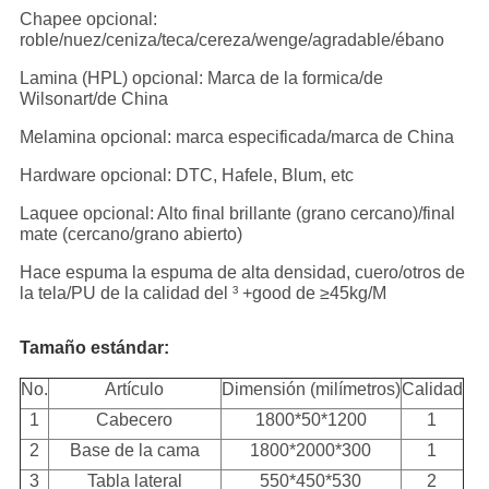
Chapee opcional:
roble/nuez/ceniza/teca/cereza/wenge/agradable/ébano
Lamina (HPL) opcional: Marca de la formica/de
Wilsonart/de China
Melamina opcional: marca especificada/marca de China
Hardware opcional: DTC, Hafele, Blum, etc
Laquee opcional: Alto final brillante (grano cercano)/final
mate (cercano/grano abierto)
Hace espuma la espuma de alta densidad, cuero/otros de
la tela/PU de la calidad del ³ +good de ≥45kg/M
Tamaño estándar:
No.
Artículo
Dimensión (milímetros)
Calidad
1
Cabecero
1800*50*1200
1
2
Base de la cama
1800*2000*300
1
3
Tabla lateral
550*450*530
2