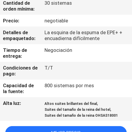
Cantidad de
30 sistemas
orden mínima:
CONTROL
Precio:
negotiable
DE
Detalles de
La esquina de la espuma de EPE+ +
CALIDAD
empaquetado:
encuadierna difícilmente
Tiempo de
Negociación
ÉNTRENOS
entrega:
EN
Condiciones de
T/T
CONTACTO
pago:
CON
Capacidad de
800 sistemas por mes
la fuente:
PIDA
Alta luz:
,
Altos suites brillantes del final
,
UNA
Suites del tamaño de la reina del hotel
Suites del tamaño de la reina OHSAS18001
CITA