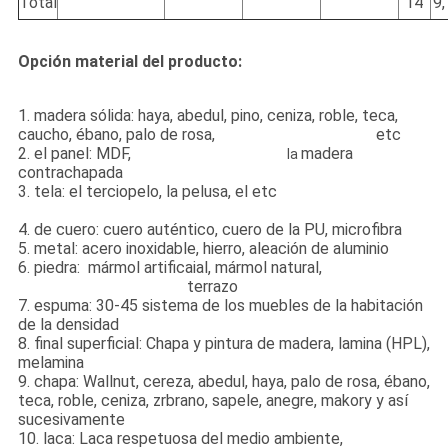
Total
14
9
Opción material del producto:
1. madera sólida: haya, abedul, pino, ceniza, roble, teca,
caucho, ébano, palo de rosa,
muebles del hotel del
etc
2. el panel: MDF,
muebles del hotel de
madera
la
contrachapada
3. tela: el terciopelo, la pelusa, el etc
utilizaron los
muebles del hotel
4. de cuero: cuero auténtico, cuero de la PU, microfibra
5. metal: acero inoxidable, hierro, aleación de aluminio
6. piedra: mármol artificaial, mármol natural,
muebles del
dormitorio del hotel del
terrazo
7. espuma: 30-45 sistema de los muebles de la habitación
de la densidad
8. final superficial: Chapa y pintura de madera, lamina (HPL),
melamina
9. chapa: Wallnut, cereza, abedul, haya, palo de rosa, ébano,
teca, roble, ceniza, zrbrano, sapele, anegre, makory y así
sucesivamente
10. laca: Laca respetuosa del medio ambiente,
muebles