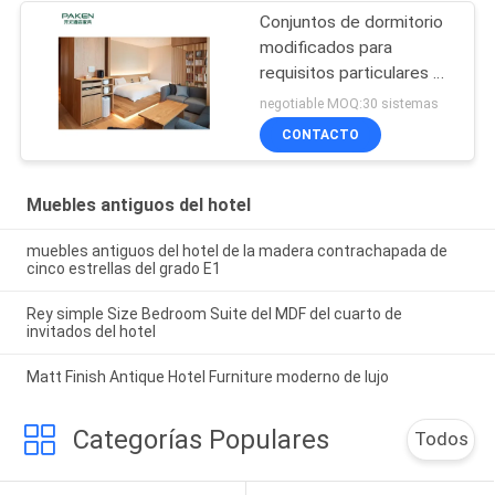
Conjuntos de dormitorio
modificados para
requisitos particulares de
los muebles del hotel
negotiable MOQ:30 sistemas
CONTACTO
Muebles antiguos del hotel
muebles antiguos del hotel de la madera contrachapada de
cinco estrellas del grado E1
Rey simple Size Bedroom Suite del MDF del cuarto de
invitados del hotel
Matt Finish Antique Hotel Furniture moderno de lujo
Categorías Populares
Todos