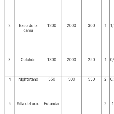
2
Base de la
1800
2000
300
1
1
cama
3
Colchón
1800
2000
250
1
0
4
Nightstand
550
500
550
2
0
5
Silla del ocio
Estándar
2
1