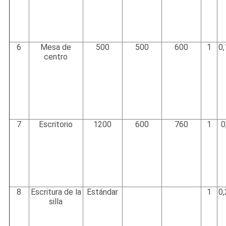
6
Mesa de
500
500
600
1
0
centro
7
Escritorio
1200
600
760
1
0
8
Escritura de la
Estándar
1
0
silla