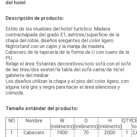
del hotel
Descripción de producto:
Estilo de los muebles del hotel turístico: Madera
contrachapada del grado E1, ashtree/superficie de la
chapa del roble, diseños elegantes del color ligero.
Nightstand con un cajón y la manija de madera.
Cabecero de la tapicería de la forma de U con cuero de la
PU.
Relaje el área: Estantes decorativos/solo sofá con el sofá
de las tiras/dos seater/la tabla del sofá cama/de té/el
gabinete del minibar.
Los diseños utilizan la chapa y el piso del color ligero, con
alguna tela gris y negra para hacer el área silenciosa y
cómoda.
Tamaño estándar del producto:
NO
Nombre
W
D
H
QTY
C
(milímetro)
(milímetro)
(milímetro)
to
1
Cabecero
1900
70
2000
1
2