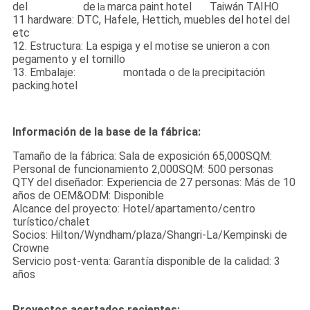
del
dormitorio
de
marca paint.hotel
de
Taiwán TAIHO
la
11 hardware: DTC, Hafele, Hettich, muebles del hotel del
etc
12. Estructura: La espiga y el motise se unieron a con
pegamento y el tornillo
13. Embalaje:
Muebles
montada o de
precipitación
la
packing.hotel
del sitio
Información de la base de la fábrica:
Tamaño de la fábrica: Sala de exposición 65,000SQM:
Personal de funcionamiento 2,000SQM: 500 personas
QTY del diseñador: Experiencia de 27 personas: Más de 10
años de OEM&ODM: Disponible
Alcance del proyecto: Hotel/apartamento/centro
turístico/chalet
Socios: Hilton/Wyndham/plaza/Shangri-La/Kempinski de
Crowne
Servicio post-venta: Garantía disponible de la calidad: 3
años
Proyectos acertados recientes: