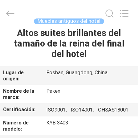
Foshan
Paken
Furniture
Co.,
Ltd..
Muebles antiguos del hotel
All
Rights
Altos suites brillantes del
HOGAR
Reserved.
tamaño de la reina del final
PRODUCTOS
del hotel
SOBRE
Lugar de
Foshan, Guangdong, China
origen:
NOSOTROS
Nombre de la
Paken
marca:
VIAJE
Certificación:
ISO9001、ISO14001、OHSAS18001
DE
LA
Número de
KYB 3403
modelo:
FÁBRICA