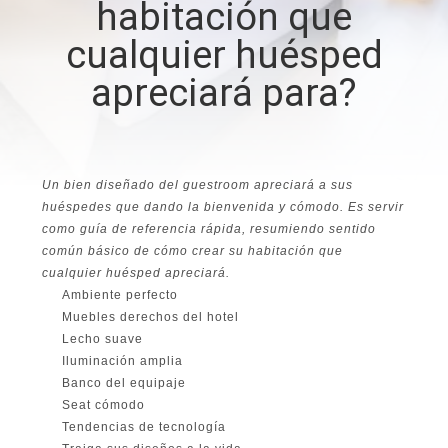
habitación que
cualquier huésped
CONTROL
DE
apreciará para?
CALIDAD
ÉNTRENOS
Un bien diseñado del guestroom apreciará a sus
EN
huéspedes que dando la bienvenida y cómodo. Es servir
como guía de referencia rápida, resumiendo sentido
CONTACTO
común básico de cómo crear su habitación que
cualquier huésped apreciará.
CON
Ambiente perfecto
Muebles derechos del hotel
PIDA
Lecho suave
Iluminación amplia
UNA
Banco del equipaje
Seat cómodo
CITA
Tendencias de tecnología